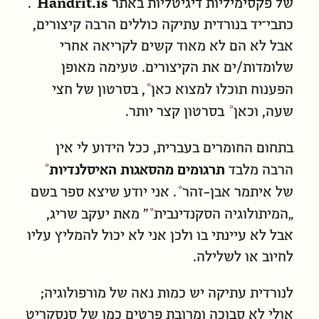
Handrit.is
של פקסימיליות דיגיטליות באתר
.
כתבי־יד בנורדית עתיקה כוללים הרבה קיצורים,
אבל לא הם לא מאוד קשים לקריאה אחרי
שלומדות/ים את הקיצורים. טעימה מאופן
הפענוח תוכלו למצוא
כאן
, בסרטון של חצי
שעה, ו
כאן
בסרטון קצר יותר.
בתחום החומרים בעברית, ככל הידוע לי אין
הרבה מלבד
תרגומים מהסאגות האיסלנדיות
של
איתמר אבן-זהר
. אני יודע שיצא ספר בשם
„
המיתולוגיה הסקנדינבית
” מאת יעקב שריג,
אבל לא עיינתי בו ולכן אני לא יכול להמליץ עליו
לחיוב או לשלילה.
לנורדית עתיקה יש כמות נאה של מורפולוגיה;
אולי לא סבוכה ומרובת פרטים כמו של סנסקריט