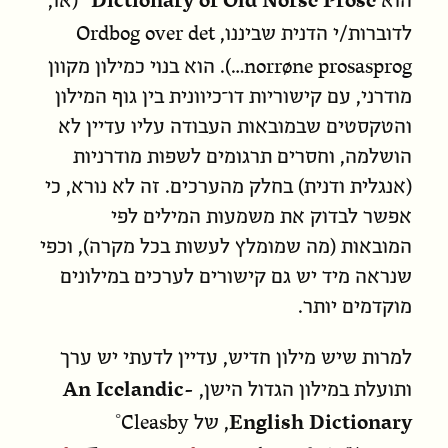
הוא
(או,
Ordbog over det
לדוברות/י הדנית שביננו,
norrøne prosasprog
…). הוא בנוי כמילון מקוון
מודרני, עם קישוריות דו־כיוונית בין גוף המילון
והטקסטים שבמובאות העבודה עליו עדיין לא
הושלמה, וחסרים תרגומים לשפות מודרניות
(אנגלית ודנית) בחלק מהערכים. זה לא נורא, כי
אפשר לבדוק את משמעות המילים לפי
המובאות (מה שמומלץ לעשות בכל מקרה), וכפי
שנראה מיד יש גם קישורים לערכים במילונים
מוקדמים יותר.
למרות שיש מילון חדיש, עדיין לדעתי יש ערך
An Icelandic-
ותועלת במילון הגדול הישן,
Cleasby
English Dictionary
, של