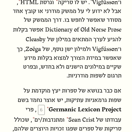
HTML
Vigfússon
ו־
. יש לו
סריקה
ו
גרסת
,
אבל לא ידוע לי על ממשק מודרני או קובץ אחד
מסודר שאפשר לחפש בו. דרך הממשק של
Dictionary of Old Norse Prose
אפשר בקלות
Cleasby
להגיע לערך המתאים במילון של
Zoëga
Vigfússon
ו־
ולמילון ישן נוסף, של
, כך
שאפשר במידת הצורך למצוא בקלות מידע
שקיים במילונים הישנים ולא בחדש, ובפרט
תרגום לשפות מודרניות.
אם כבר בנושא של ספרות יעץ מוקדמת על
שפות גרמאניות עתיקות, יש אוצר נחמד בשם
Germanic Lexicon Project
, פרי
Sean Crist
עבודתו של
ו
מתנדבות/ים
, שכולל
סריקות של ספרים שפגו זכויות היוצרים שלהם,