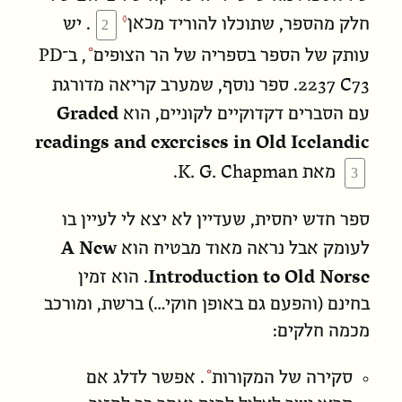
חלק מהספר, שתוכלו להוריד מ
כאן
. יש
PD
עותק של הספר ב
ספריה של הר הצופים
, ב־
2237 C73
. ספר נוסף, שמערב קריאה מדורגת
Graded
עם הסברים דקדוקיים לקוניים, הוא
readings and exercises in Old Icelandic
K. G. Chapman
מאת
.
ספר חדש יחסית, שעדיין לא יצא לי לעיין בו
A New
לעומק אבל נראה מאוד מבטיח הוא
Introduction to Old Norse
. הוא זמין
בחינם (והפעם גם באופן חוקי…) ברשת, ומורכב
מכמה חלקים:
סקירה של המקורות
. אפשר לדלג אם