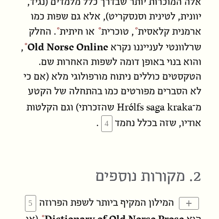
אלה המוכרות יותר שבדרך כלל מלמדים (נגיד,
יוונית, לטינית וסנסקריט), אלא גם שפות כמו
ארמנית קלאסית
,
טוכרית
או
חיתית
. החלק
Old Norse Online
שרלוונטי לענייננו נקרא
,
והוא בנוי באופן דומה לשפות האחרות שם.
הטקסטים כוללים ניתוח מורפולוגי מלא (אם כי
לא הסברים מפורטים כמו בהתחלה של הקטע
Hrólfs saga kraka
מ־
שהזכרתי) וגם הקלטות
אודיו, שזה בכלל נחמד
.
2. מקורות נוספים
+
המילון המקיף ביותר לשפת הפרוזה
Dictionary of Old Norse Prose