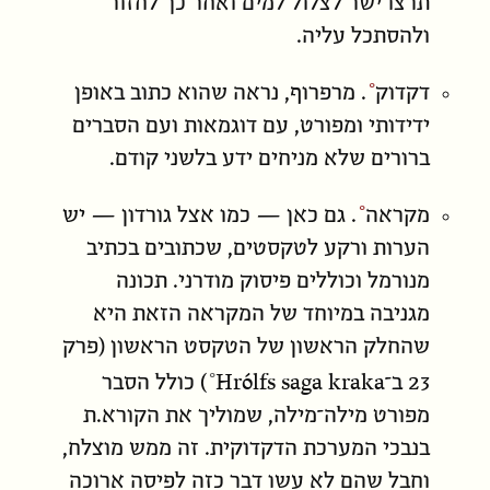
תרצו ישר לצלול למים ואחר כך לחזור
ולהסתכל עליה.
דקדוק
. מרפרוף, נראה שהוא כתוב באופן
ידידותי ומפורט, עם דוגמאות ועם הסברים
ברורים שלא מניחים ידע בלשני קודם.
מקראה
. גם כאן — כמו אצל גורדון — יש
הערות ורקע לטקסטים, שכתובים בכתיב
מנורמל וכוללים פיסוק מודרני. תכונה
מגניבה במיוחד של המקראה הזאת היא
שהחלק הראשון של הטקסט הראשון (פרק
Hrólfs saga kraka
23 ב־
) כולל הסבר
מפורט מילה־מילה, שמוליך את הקורא.ת
בנבכי המערכת הדקדוקית. זה ממש מוצלח,
וחבל שהם לא עשו דבר כזה לפיסה ארוכה