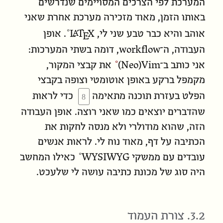
המערכת לפי הצרכים המסויימים שנדרשים
באותו הזמן, מאוד מזכירה מערכת אחרת שאני
L
T
X
A
E
אוהב והיא כבר טבע שני לי,
. אופן
העבודה, ה־workflow, דומה בשתי המערכות:
אני כותב ב־
‎(Neo)Vim
את קבצי המקור,
מקמפל ברקע באופן אוטומטי וצופה בקבצי
הפלט בעזרת תוכנה מתאימה
כדי לראות
שהדברים יוצאים כמו שאני רוצה. אופן העבודה
הזה, שהוא מודולרי ולא מנסה לחקות את
הכתיבה על דף, מאוד נוח לי. לראות אנשים
עובדים עם ממשקי
WYSIWYG
כאילו המחשב
היה סוג של מכונת כתיבה עושה לי שלעכט.
3.2. צורת העמוד