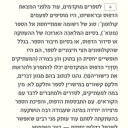
+
לספרים מוקדמים, עוד מלפני המצאת
הדפוס ובראשיתו, היו מוסיפים לפעמים
קולופון
: סוג של רשומה שמתייחסת אל הספר
(
מטא
), בסיום המלאכה הארוכה של ההעתקה
או סידור הדפוס, או בסיום חיבור הספר. בגלל
שהקולופונים חצי חיצוניים לספר, הם היו
חופשיים יחסית הן בתוכן והן בצורה (המעתיקים
וְסַדָּרֵי הדפוס המוקדמים יכלו להתפרע ולהראות
את כישוריהם!). נהגו לכתוב בהם מגוון דברים,
חלקם קשורים במישרין לספר וחלקם לא: מין
במה למעתיקים, לסדרים ולמחברים לדבר עם
הקוראים. עם התבססות הדפוס, והפיכת הספר
מיצירה יחידה במינה שעבודה רבה הושקעה
בהעתקתה לסתם עוד עותק מני רבים שאפשר
לשכפל בקלות יחסית — דעך השימוש