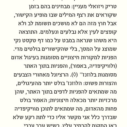
טריק ויזואלי מעניין: מבחינים בהם בזמן
שקוראים את רצף המילים שבו מופיע הקישור,
אבל חוץ מזה הם לא מושכים תשומת לב ולא
קופצים לעין אלא נבלעים ונעלמים. התוצאה
היא משהו שנראה במבט על כמו דף טקסט נקי
שמוצג על המסך, בלי שהקישורים בולטים מדי.
הפניות למקורות חיצוניים מסומנות בעיגול אדום
(ולוויקיפדיה, באפור), והפניות בתוך האתר
מסומנות ב
לוזנז׳
(
◊
). הרציונל מאחורי הצבעים
והצורות פשוט: הלוזנז׳ בולט יותר מהעיגולים,
מה שמתאים להפניות לדפים בתוך האתר, שהן
מרכזיות יותר מכאלה חיצוניות; האפור בולט
פחות מהאדום, מה שמתאים לתוכן מוויקיפדיה
שבדרך כלל אני מקשר אליו כדי לתת רקע שלא
כאן המקום להרחיב עליו. כשיש ערך עברי,