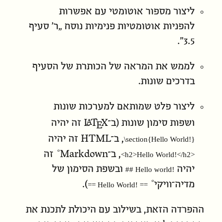
ליצור מספור אוטומטי עם אפשרות
להפניות אוטומטיות פנימיות נוסח „ר׳ סעיף
3.5”.
לממש את המראה של הכותרת של הסעיף
בדרכים שונות.
ליצור פלט שמותאם למערכות שונות
L
T
X
A
E
ושפות סימון שונות (ב־
זה יהיה
, ב־HTML זה יהיה
‎\section{Hello World!}‎
, ב־
Markdown
זה
‎<h2>Hello World!</h2>‎
יהיה
ובשפת הסימון של
‎## Hello world!‎
מדיה־וויקי
).
‎== Hello World! ==‎
ההפרדה הזאת, בשילוב עם היכולת לתכנת את