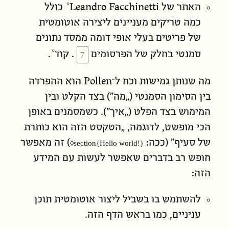
Leandro Facchinetti
האתר של
כולל
כמה טריקים מעניינים ליצירה אוטומטית
של פריטים בעלי אופי דומה ממסד נתונים
סמנטי בחלק של הפרסומים
.
קוד
.
מה שנותן גמישות וכח ל־Pollen הוא ההפרדה
בין הסימון הסמנטי („מה”) בצד הקלט ובין
המימוש בצד הפלט („איך”). כשמסמנים באופן
הכי מופשט, לדוגמה, „הטקסט הזה הוא כותרת
של סעיף” (ככה:
) זה מאפשר
◊
section{Hello world!}‎
חופש רב בדברים שאפשר לעשות עם המידע
הזה:
להשתמש בו בשביל ליצור אוטומטית תוכן
עניניים, כמו בראש הדף הזה.