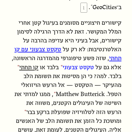
GeoCities
ב־
.
קישורים חיצוניים מסומנים בעיגול קטן אחרי
המלל המקושר. זאת לא הדרך הרגילה לסימון
קישורים, אבל בעיני היא עדיפה בהרבה על
האלטרנטיבות: לא רק על
טקסט צבעוני עם קו
תחתי
, שזה פשע טיפוגרפי מהמדרגה הראשונה,
אלא גם על
טקסט צבעוני
בלבד או
קו תחתי
בלבד. למה? כי הן מסיטות את תשומת הלב
מהעיקר — הטקסט — אל הרעש הויזואלי
הטפל.
Matthew Butterick
, ממנו למדתי את
השיטה של העיגולים הקטנים, משווה את
הרעש הזה ל
טלוויזיה שפועלת ברקע בבר
ומושכת כל הזמן את תשומת הלב של האנשים
אליה. העיגולים הקטנים, לעומת זאת, עושים