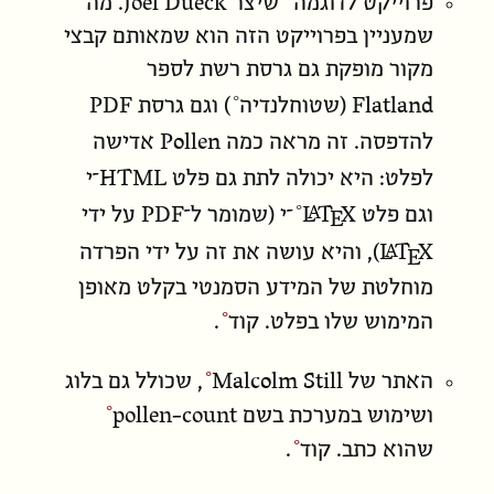
פרוייקט לדוגמה
שיצר Joel Dueck. מה
שמעניין בפרוייקט הזה הוא שמאותם קבצי
מקור מופקת גם גרסת רשת לספר
PDF
Flatland
(
שטוחלנדיה
) וגם גרסת
Pollen
להדפסה. זה מראה כמה
אדישה
HTML
לפלט: היא יכולה לתת גם פלט
־י
PDF
L
T
X
A
E
וגם פלט
־י (שמומר ל־
על ידי
L
T
X
A
E
), והיא עושה את זה על ידי הפרדה
מוחלטת של המידע הסמנטי בקלט מאופן
המימוש שלו בפלט.
קוד
.
Malcolm Still
האתר של
, שכולל גם בלוג
ושימוש במערכת בשם
pollen-count
שהוא כתב.
קוד
.