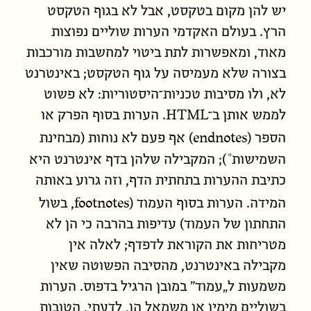
יש להן מקום בטקסט, אבל לא בגוף הטקסט
הרץ. בעולם האקדמי הערות שוליים נפוצות
מאוד, ומאפשרות לתת ביטוי למחשבות מורכבות
בצורה שלא מעמיסה על גוף הטקסט; באינטרנט
לא, ולו מסיבות טכניות־היסטוריות: לא פשוט
לממש אותן ב־HTML. הערות בסוף הפרק או
endnotes
הספר (
) אף פעם לא נוחות (מבחינת
ה
שמישות
); המקבילה שלהן בדף אינטרנט היא
כתיבת ההערות בתחתית הדף, וזה גרוע באותה
footnotes
המידה. הערות בסוף העמוד (
, בשול
התחתון של העמוד) עדיפות בהרבה כי הן לא
מטריחות את הקוראת לדפדף; לאלה אין
מקבילה באינטרנט, מהסיבה הפשוטה שאין
משמעות ל„עמוד” במובן הרגיל בדפוס. הערות
בשוליים מימין או משמאל הן, לדעתי, הטובות