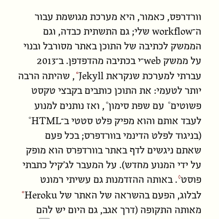
וורדרפס, כאמור, היא מערכת מגושמת עבור
ה־workflow שלי; גם התשתית כבדה, וגם
הממשק לכתיבה של התוכן באתר מסורבל ובנוי
על ממשק web־י בכתיבה מהדפדפן. ב־2013
עברתי למערכת שנקראת
Jekyll
, שהיתה הרבה
יותר לטעמי: את התוכן כותבים ב
קבצי טקסט
פשוטים
עם
שפת סימון
, ואז נותנים למנוע
לעבד אותם והוא מפיק פלט סטטי ב־
HTML
(בניגוד לפלט הדינמי בוורדפרס; בכל פעם
שאתם ניגשים לדף באתר בוורדפרס הוא מופק
על ידי המנוע מחדש). על המעבר לג׳קיל כתבתי
פוסט
. באותה ההזדמנות גם עשיתי רמונט
לבלוג, הפעם בהשראה של
האתר של Heroku
מאותה התקופה (דרך אגב, גם היום יש להם