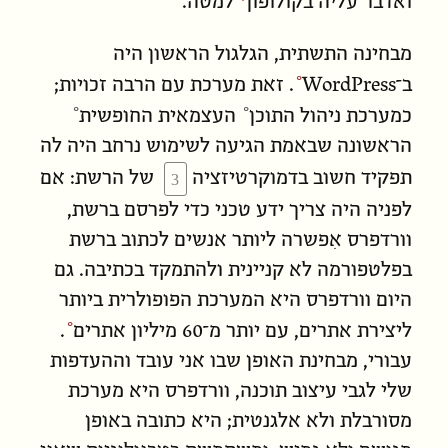
ואדבר עליה ב
קולופון
למטה.
מבחינה התשתית, הגלגול הראשון היה
ב־
WordPress
. זאת מערכת עם הרבה זכויות;
כ
מערכת ניהול התוכן
העצמאית ה
חופשית
הראשונה שבאמת הגיעה לשימוש נרחב היה לה
תפקיד חשוב בדמוקרטיזציה
של הרשת: אם
לפניה היה צריך ידע טכני כדי לפרסם ברשת,
וורדפרס אִפשרה ליותר אנשים לכתוב ברשת
בפלטפורמה לא קניינית ולהתמקד בכתיבה. גם
היום וורדפרס היא המערכת הפופולרית ביותר
ליצירת אתרים, עם יותר מ־
60 מיליון אתרים
.
עבורי, מבחינת האופן שבו אני עובד וההעדפות
שלי לגבי עיצוב תוכנה, וורדפרס היא מערכת
מסורבלת ולא אלגנטית; היא כתובה באופן