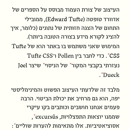
העיצוב של צורת העמוד מבוסס על הספרים של
Edward Tufte
אדוורד טופטה (
), ממובילי
התחום של הצגה חזותית של נתונים (כלומר, איך
להציג לקורא מידע בצורה הטובה ביותר).
Tufte
המימוש שאני משתמש בו באתר הוא של
CSS
. כדי לחבר בין Pollen ו־Tufte CSS
Joel
נעזרתי ב
קבצי המקור
של ה
ניסוי
שיצר
Dueck
.
מלבד זה שלדעתי העיצוב הפשוט והמינימליסטי
יפה, הוא גם מרחיב את יכולת הביטוי. הרבה
פעמים אנחנו חושבים וכותבים בקו עיקרי
excursūs
שממנו יוצאות התפצלויות,
,
אסוציאטיביות. אלו מתאימות ל
הערות שוליים
: