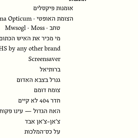
אומנות פיקסלים
הצומת האופטי · Chiasma Opticum
טחב · Mwsogl · Moss
מי מכיר את האיש הכתום
HS by any other brand
Screensaver
ברותיאל
גנרל בצבא האדום
צומח דומם
חדר 404 לא קיים
האח הגדול — עינו פקוחה (
צ’אן-צ’אן אבד
על כס־המלכות