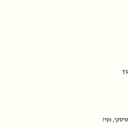
עץ
יסקי, ווף?