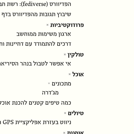
הפדיוורס (fediverse): רשת חברתית מבוזרת
שיבוץ תגובות מהפדיוורס בדף 
פרודוקטיביות
ארגון משימות ממוחשב
דרכים להתמודד עם דחיינות וח
טולקין
אי אפשר לטבול בנהר הסיריאון
אוכל
מתכונים
מג׳דרה
כמה טיפים קטנים להכנת אוכל
טיולים
ניווט בעזרת אפליקציית GPS חופשית: OsmAnd
אומנות