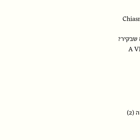
 שבקיר?
A V
2)