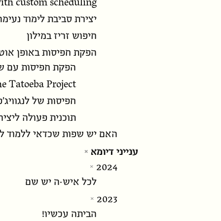
ith custom scheduling
יצירת סביבת לימוד נעימה
חיפוש זריז במילון
הפקת חפיסות באופן אוט
הפקת חפיסות עם ש
e Tatoeba Project
חפיסות של לנגוויג׳פ
תוכנית פעולה ליצירת
האם יש שפות שכדאי ללמוד לפ
ענייני דיומא
2024
לכל איש·ה יש שם
2023
הביתה עכשיו!