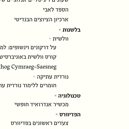
שעונים דיגיטליים־אנלוגיים של
הספד לאבי
ארכיון הציוצים הבנדיטי
בלשנות
וולשית
על דרקונים וינשופים: למ
קורס וולשית באוניברסיט
thog Cymraeg-Saesneg
נורדית עתיקה
חומרים ללימוד נורדית ע
טכנולוגיה
מכשיר אנדרואיד חופשי
הפדיוורס
צעדים ראשונים בפדיוורס