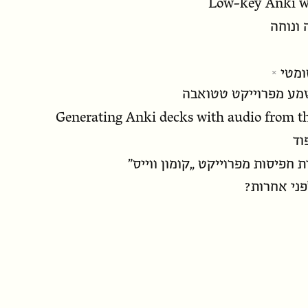
Low-key Anki w
 ונוחה
ומטי
מע מפרוייקט טטואבה
Generating Anki decks with audio from th
וד
 חפיסות מפרוייקט „קומון ווייס”
ני אחרות?