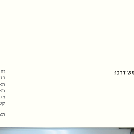
זהו
ש דרכו:
חזר
תאריך
תאר
מקו
קטי
תצו