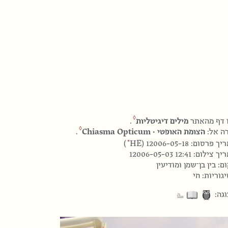
 דף מהאתר
מילים דיגיטליות
.
ה אל:
הצומת האופטי · Chiasma Opticum
.
HE
 פרסום: 12006-05-18 (
)
יך צילום:
12006-05-03 12:41
ם: בין בן־שמן ומודיעין
גוריות: חי
⎁
גה: