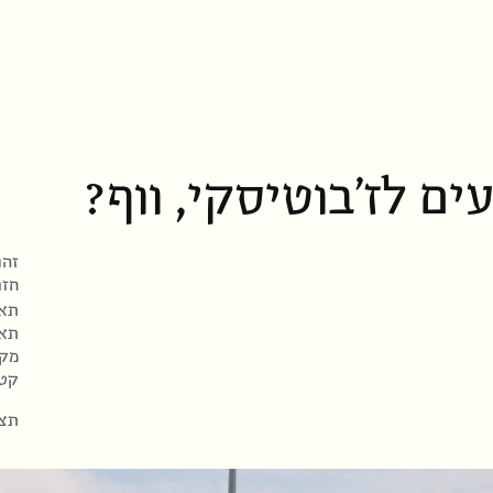
ים לז’בוטיסקי, ווף?
זהו
חזר
תאריך
תאר
מקו
קטי
תצו