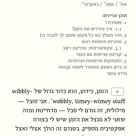
את
/
אתה
/
באקראי
תוכן עניינים:
1. פומודורו
1.1. איך
מודדים
את הזמן?
2. חדר משלך (או כל מקום שטוב לך לעבוד בו)
3. אוזניות חוסמות רעש
3.1. אקסקורסוס: מוזיקת רקע
4. קביעת פגישות עם עצמי
5. התנתקות מרשתות חברתיות
6. כיוון השעון המעורר לשעה קבועה
מידע נוסף
wibbly-
+
הזמן, כידוע, הוא
כדור גדול של
wobbly, timey-wimey stuff
. אני סובל —
מילולית, זה גורם לי סבל — מדחיינות ומזה
שאני לא מנצל את הזמן שיש לי בצורה
אפקטיבית מספיק. בטנדם זה הולך אצלי ואצל