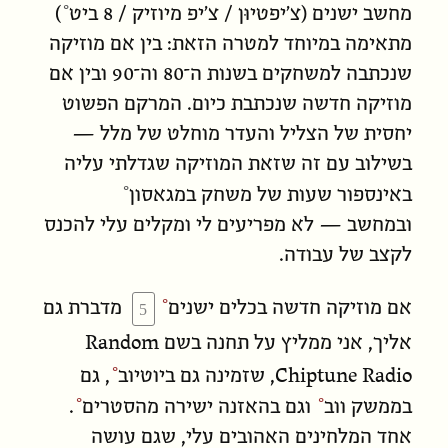
מחשב ישנים (
צ׳יפטיוּן / צ׳יפ מיוזיק / 8 ביט
)
מתאימה במיוחד למטרה הזאת: בין אם מוזיקה
שנכתבה למשחקים בשנות ה־80 וה־90 ובין אם
מוזיקה חדשה שנכתבת כיום. המרקם הפשוט
יחסית של הצליל והעדר מוחלט של מלל —
בשילוב עם זה שזאת המוזיקה שגדלתי עליה
באינספור שעות של משחק ב
מגאסון
ובמחשב — לא מפריעים לי ומקלים עלי להכנס
לקצב של עבודה.
אם
מוזיקה חדשה בכלים ישנים
מדברת גם
Random
אליך, אני ממליץ על תחנה בשם
Chiptune Radio
, שזמינה
גם ביוטיוב
,
גם
בממשק ווב
ו
גם בהאזנה ישירה מהסטרים
.
אחד המלחינים האהובים עלי, שגם עושה