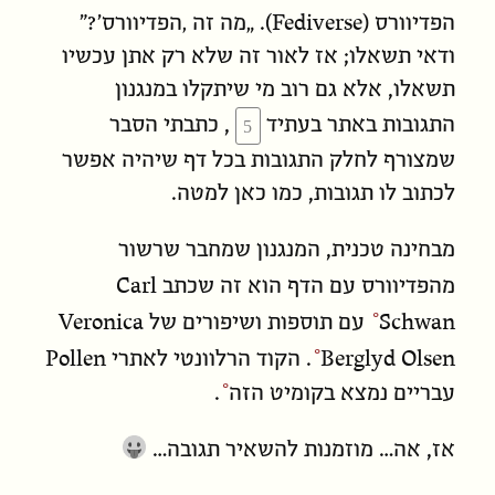
Fediverse
הפדיוורס (
). „מה זה ‚הפדיוורס’?”
ודאי תשאלו; אז לאור זה שלא רק
אתן
עכשיו
תשאלו, אלא גם רוב מי שיתקלו במנגנון
התגובות באתר בעתיד
, כתבתי הסבר
שמצורף לחלק התגובות בכל דף שיהיה אפשר
לכתוב לו תגובות, כמו כאן למטה.
מבחינה טכנית, המנגנון שמחבר שרשור
Carl
מהפדיוורס עם הדף הוא
זה שכתב
Veronica
Schwan
עם
תוספות ושיפורים של
Pollen
Berglyd Olsen
. הקוד הרלוונטי לאתרי
עבריים נמצא ב
קומיט הזה
.
אז, אה…
מוזמנות
להשאיר תגובה…