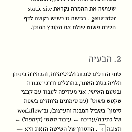
static site
שעושה את ההמרה נקראת
generator
. בגישה זו כשיש בקשה לדף
השרת פשוט שולח את הקובץ המוכן.
2. הבעיה
שתי הדרכים טובות ולגיטימיות, והבחירה ביניהן
תלויה בסוג האתר, בהרגלים ודרכי־עבודה
ובטעם האישי. אני
מעדיפה
לעבוד עם קבצי
טקסט פשוט
(עם סימונים מיוחדים ב
שפת
workflow
סימון
בשביל המבנה והעיצוב), וב־
של כתיבה/עריכה ← עיבוד סטטי (קימפול) ←
תצוגה
. החסרון של השיטה הזאת היא —