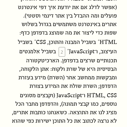
(אפשר לדלג אם
את יודעת
איך דפי אינטרנט
פועלים ומה ההבדל בין אתר דינמי וסטטי).
אתרים באינטרנט משתמשים בגדול בשלוש
שפות כדי ליצור את מה שמוצג בדפדפן כדף:
CSS
HTML
בשביל המבנה והתוכן,
בשביל
JavaScript
העיצוב, ו־
בשביל אלמנטים
תכנותיים שרצים בדפדפן. הארכיטקטורה
הבסיסית היא של שרת ולקוח:
אתן הלקוחה
,
ומבקשות
ממחשב אחר (השרת) מידע בעזרת
הדפדפן; השרת שולח את המידע בצורת
JavaScript
HTML
CSS
,
ו־
(וקבצים מסוגים
נוספים, כמו קבצי תמונה), והדפדפן מחבר הכל
מציג לנו את התוצאה. כשאנחנו
כותבות
אתרים,
לא נרצה לכתוב את כל התוכן ישירות כפי שהוא