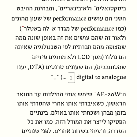
ביסקסואלים
ו
לא־בינאריים
, ומבחינת ההיבט
performance
השני הם עושים
של שעון מחוגים
performance
(כמו
של מגדר א-לה באטלר
)
ולאור זה שהם עושים את זה באופן שונה ממה
שמצופה מהם חברתית לפי הטכנולוגיה שאיתה
LCD
הם נולדו (מסך
ולא מחוגים פיזיים
DTA
שמסתובבים), הם שעונים טרנסים (
, יענו
digital to analogue
…) ^_^
AE-20W
ה־
שימש אותי מהילדות עד התואר
הראשון, כשאיבדתי אותו אחרי שהסרתי אותו
בזמן מבחן ושכחתי אותו באולם. בינתיים
הפסיקו לייצר את המודל הזה, כמו את כל
הסדרה, ורעיתי בשדות אחרים. לפני שנתיים