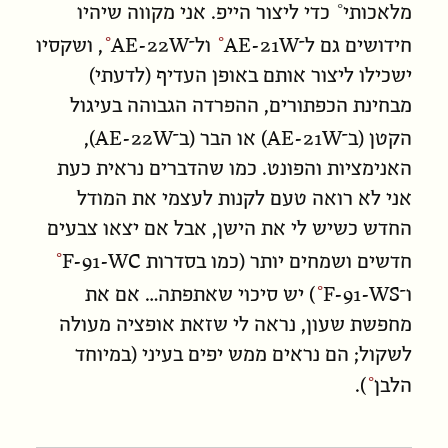
מלאכותי
כדי ליצור הייפ. אני מקווה שיהיו
AE-22W
AE-21W
חידושים גם ל־
ול־
, ושקסיו
ישכילו ליצור אותם באופן העדיף (לדעתי)
מבחינת הכפתורים, ההפרדה הגבוהה בעיגול
AE-22W
AE-21W
הקטן (ב־
) או הבר (ב־
),
האנימציות והפונט. כמו שהדברים נראית כעת
אני לא רואה טעם לקנות לעצמי את המודל
החדש כשיש לי את הישן, אבל אם יצאו צבעים
F-91-WC
חדשים ושמחים יותר (כמו בסדרות
F-91-WS
ו־
) יש סיכוי שאתפתה… אם
את
מחפשת שעון, נראה לי שזאת אופציה מעולה
לשקול; הם נראים ממש יפים בעיני (במיוחד
הלבן
).