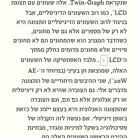
Twin-Graph
שנקראת
. אלה שעונים עם תצוגת
LCD
, כמו רוב השעונים הדיגיטליים, אבל
בניגוד לרוב השעונים הדיגיטליים התצוגה היא
לא רק של מספרים אלא גם של מחוגים,
כשהדבר המגניב הוא שהמחוגים הם לא מחוגים
פיזיים אלא מחוגים מדומים כחלק ממסך
LCD
ה־
. מלבד האסתטיקה של השעונים
AE-
האלה, שמוצאת חן בעיני (במיוחד ה־
20W
), שני ההיבטים היחודיים של התצוגה
מדברים אלי: גם העובדה שהיא לא רק דיגיטלית
גם וגם
או רק אנלוגית אלא
, וגם העובדה
ייצוג
שהתצוגה האנלוגית היא בעצם
של כזאת
באופן דיגיטלי. אם נעשה לזה הקבלה של
פסיכולוגיה בשקל למיניות ומגדר, מבחינת
ההיבט הראשון השעונים האלה הם