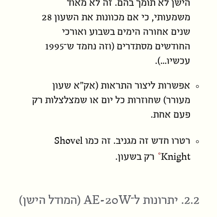
הישן לא תומך בהם. זה לא מאוד
משמעותי, כי אם
מכוונות
את השעון 28
שנים אחורה הימים בשבוע ואורכי
החודשים מסתדרים (וזה נחמד ש־1995
עכשיו…).
אפשרות ליצור התראות (אק״א שעון
מעורר) שחוזרות כל יום או שמצלצלות רק
פעם אחת.
Shovel
רטרו חדש זה מגניב. זה כמו
Knight
רק בשעון.
AE-20W
2.2. יתרונות ל־
(המודל הישן)