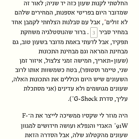
החלטתי לקנות שעון כזה יד שניה; לאור זה
שמדובר היום בפריטי אספנות,
המחירים שלהם
לא זולים
, אבל עם סבלנות הצלחתי לקמבן אחד
במחיר סביר
. ברור שהנוסטלגיה משחקת
תפקיד, אבל לדעתי באמת מדובר בשעון טוב, גם
מבחינת המראה וגם מבחינת התכונות
(שעון+תאריך, חמישה זמני צלצול, איזור זמן
שני, טיימר וסטופר), בטח כש
משוות
אותו לרוב
השעונים שיש היום וכוללים את התכונות האלה,
שעונים מגושמים ולא עדינים (אני מסתכלת
G-Shock
עליך, סדרת
).
F-
היה מוזר לי שקסיו ממשיכה לייצר את ה־
91W
האגדי והנפלא ועושה חידושים למגוון
שעונים מהקטלוג שלה, אבל הסדרה הזאת